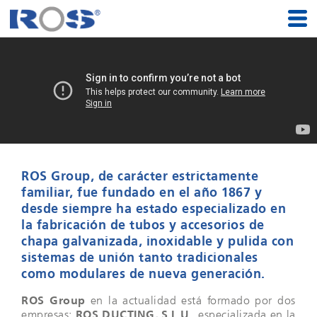
ROS Group, de carácter estrictamente
familiar, fue fundado en el año 1867 y
desde siempre ha estado especializado en
la fabricación de tubos y accesorios de
chapa galvanizada, inoxidable y pulida con
sistemas de unión tanto tradicionales
como modulares de nueva generación.
ROS Group
en la actualidad está formado por dos
empresas:
ROS DUCTING, S.L.U.
, especializada en la