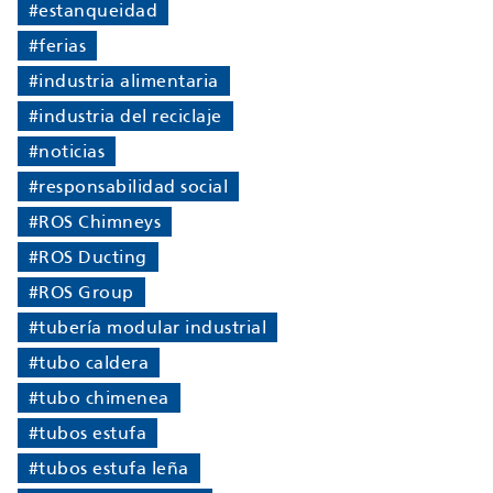
#estanqueidad
#ferias
#industria alimentaria
#industria del reciclaje
#noticias
#responsabilidad social
#ROS Chimneys
#ROS Ducting
#ROS Group
#tubería modular industrial
#tubo caldera
#tubo chimenea
#tubos estufa
#tubos estufa leña