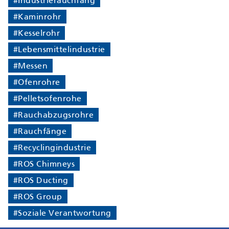
#Industrierauchfang
#Kaminrohr
#Kesselrohr
#Lebensmittelindustrie
#Messen
#Ofenrohre
#Pelletsofenrohe
#Rauchabzugsrohre
#Rauchfänge
#Recyclingindustrie
#ROS Chimneys
#ROS Ducting
#ROS Group
#Soziale Verantwortung