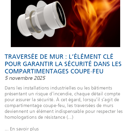
TRAVERSÉE DE MUR : L’ÉLÉMENT CLÉ
POUR GARANTIR LA SÉCURITÉ DANS LES
COMPARTIMENTAGES COUPE-FEU
5 novembre 2025
Dans les installations industrielles ou les bâtiments
présentant un risque d’incendie, chaque détail compte
pour assurer la sécurité. À cet égard, lorsqu’il s’agit de
compartimentage coupe-feu, les traversées de murs
deviennent un élément indispensable pour respecter les
homologations de résistance (...)
... En savoir plus