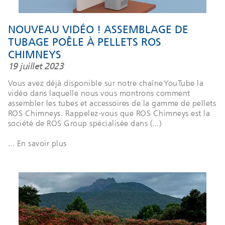
NOUVEAU VIDÉO ! ASSEMBLAGE DE
TUBAGE POÊLE À PELLETS ROS
CHIMNEYS
19 juillet 2023
Vous avez déjà disponible sur notre chaîne YouTube la
vidéo dans laquelle nous vous montrons comment
assembler les tubes et accessoires de la gamme de pellets
ROS Chimneys. Rappelez-vous que ROS Chimneys est la
société de ROS Group spécialisée dans (...)
... En savoir plus