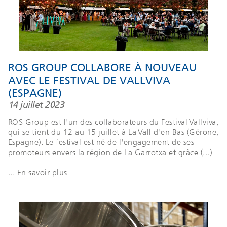
ROS GROUP COLLABORE À NOUVEAU
AVEC LE FESTIVAL DE VALLVIVA
(ESPAGNE)
14 juillet 2023
ROS Group est l'un des collaborateurs du Festival Vallviva,
qui se tient du 12 au 15 juillet à La Vall d'en Bas (Gérone,
Espagne). Le festival est né de l'engagement de ses
promoteurs envers la région de La Garrotxa et grâce (...)
... En savoir plus