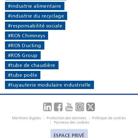
#industrie alimentaire
#industrie du recyclage
#responsabilité sociale
#ROS Chimneys
#ROS Ducting
#ROS Group
#tube de chaudière
#tube poêle
#tuyauterie modulaire industrielle
Mentions légales
Protection des données
Politique de cookies
|
|
Panneau des cookies
|
ESPACE PRIVÉ