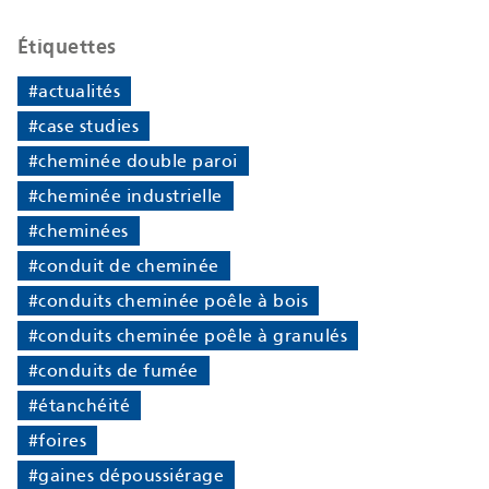
Étiquettes
#actualités
#case studies
#cheminée double paroi
#cheminée industrielle
#cheminées
#conduit de cheminée
#conduits cheminée poêle à bois
#conduits cheminée poêle à granulés
#conduits de fumée
#étanchéité
#foires
#gaines dépoussiérage