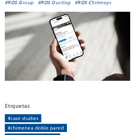
#ROS Group
#ROS Ducting
#ROS Chimneys
Etiquetas
#case studies
#chimenea doble pared