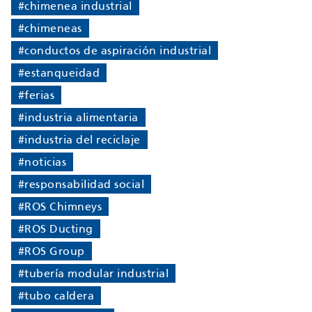
#chimenea industrial
#chimeneas
#conductos de aspiración industrial
#estanqueidad
#ferias
#industria alimentaria
#industria del reciclaje
#noticias
#responsabilidad social
#ROS Chimneys
#ROS Ducting
#ROS Group
#tubería modular industrial
#tubo caldera