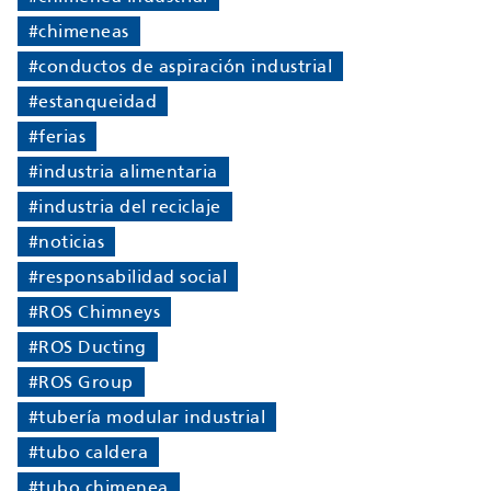
#chimeneas
#conductos de aspiración industrial
#estanqueidad
#ferias
#industria alimentaria
#industria del reciclaje
#noticias
#responsabilidad social
#ROS Chimneys
#ROS Ducting
#ROS Group
#tubería modular industrial
#tubo caldera
#tubo chimenea