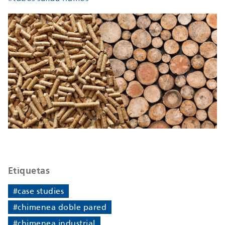
Etiquetas
#case studies
#chimenea doble pared
#chimenea industrial