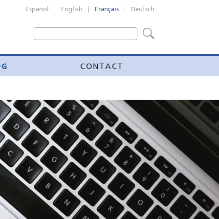
|
|
|
Español
English
Français
Deutsch
OG
CONTACT