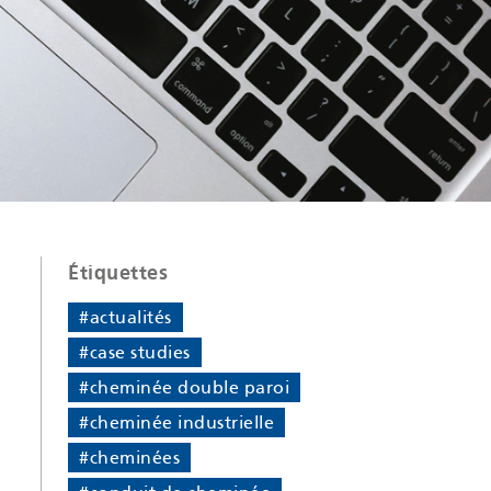
Étiquettes
#actualités
#case studies
#cheminée double paroi
#cheminée industrielle
#cheminées