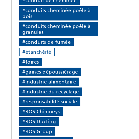
#conduit de cheminée
#conduits cheminée poêle à
bois
#conduits cheminée poêle à
granulés
#conduits de fumée
#étanchéité
#foires
#gaines dépoussiérage
#industrie alimentaire
#industrie du recyclage
#responsabilité sociale
#ROS Chimneys
#ROS Ducting
#ROS Group