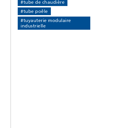
#tube de chaudière
#tube poêle
#tuyauterie modulaire
industrielle