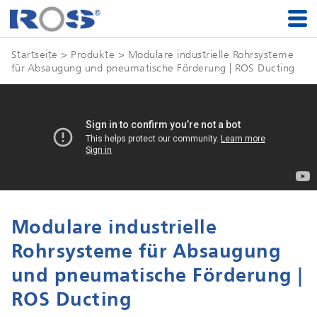
Startseite
> Produkte > Modulare industrielle Rohrsysteme
für Absaugung und pneumatische Förderung | ROS Ducting
Modulare industrielle
Rohrsysteme für Absaugung
und pneumatische Förderung |
ROS Ducting